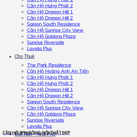
Căn Hộ Hưng Phát 2
Căn Hộ Dragon Hill 1
Căn Hộ Dragon Hill 2
Saigon South Residence
Căn Hộ Sunrise City View
Căn Hộ Goldora Plaza
Sunrise Riverside
Lavida Plus
Cho Thuê
The Park Residence
Căn Hộ Hoàng Anh An Tiến
Căn Hộ Hưng Phát 1
Căn Hộ Hưng Phát 2
Căn Hộ Dragon Hill 1
Căn Hộ Dragon Hill 2
Saigon South Residence
Căn Hộ Sunrise City View
Căn Hộ Goldora Plaza
Sunrise Riverside
Lavida Plus
CĂN HỘ 3PN RỘNG, NỘI THẤT ĐẸP
Đất Nền – Nhà Phố