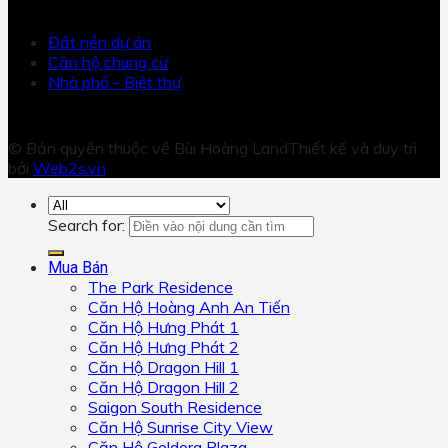
DỰ ÁN
Đất nền dự án
Căn hộ chung cư
Nhà phố - Biệt thự
© Bản quyền thuộc về Bùi Hoàng Land
Thiết kế và duy trì
bởi
Web2s.vn
Search for:
Mua Bán
The Park Residence
Căn Hộ Hoàng Anh An Tiến
Căn Hộ Hưng Phát 1
Căn Hộ Hưng Phát 2
Căn Hộ Dragon Hill 1
Căn Hộ Dragon Hill 2
Saigon South Residence
Căn Hộ Sunrise City View
Căn Hộ Goldora Plaza