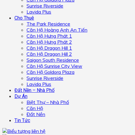
Sunrise Riverside
Lavida Plus
Cho Thuê
The Park Residence
Căn Hộ Hoàng Anh An Tiến
Căn Hộ Hưng Phát 1
Căn Hộ Hưng Phát 2
Căn Hộ Dragon Hill 1
Căn Hộ Dragon Hill 2
Saigon South Residence
Căn Hộ Sunrise City View
Căn Hộ Goldora Plaza
Sunrise Riverside
Lavida Plus
Đất Nền – Nhà Phố
Dự Án
Biệt Thự – Nhà Phố
Căn Hộ
Đất Nền
Tin Tức