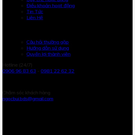
Điều khoản hoạt động
Tin Tức
Liên Hệ
HỖ TRỢ
Câu hỏi thường gặp
Hướng dẫn sử dụng
Quyền lợi thành viên
Hotline (24/7)
0906 96 83 63
-
0981 22 62 32
Chăm sóc khách hàng
ngocbui.bds@gmail.com
KẾT NỐI