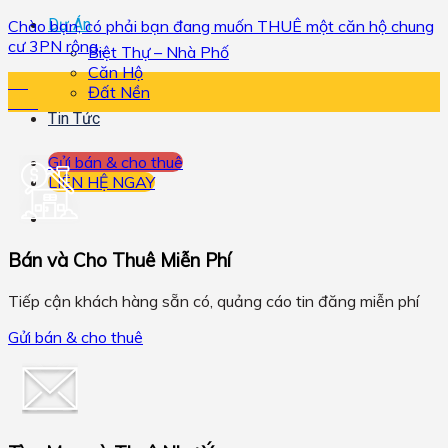
Dự Án
Chào bạn, có phải bạn đang muốn THUÊ một căn hộ chung
cư 3PN rộng,...
Biệt Thự – Nhà Phố
Căn Hộ
18
Đất Nền
Th5
Tin Tức
Gửi bán & cho thuê
LIÊN HỆ NGAY
Bán và Cho Thuê Miễn Phí
Tiếp cận khách hàng sẵn có, quảng cáo tin đăng miễn phí
Gửi bán & cho thuê