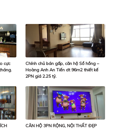
o cực
Chính chủ bán gấp, căn hộ Sổ hồng –
tháng.
Hoàng Anh An Tiến dt 96m2 thiết kế
2PN giá 2.25 tỷ.
 ÍCH
CĂN HỘ 3PN RỘNG, NỘI THẤT ĐẸP