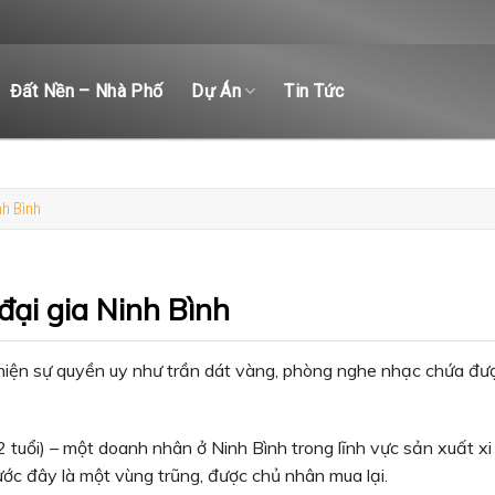
Đất Nền – Nhà Phố
Dự Án
Tin Tức
nh Bình
đại gia Ninh Bình
hể hiện sự quyền uy như trần dát vàng, phòng nghe nhạc chứa đư
tuổi) – một doanh nhân ở Ninh Bình trong lĩnh vực sản xuất 
ước đây là một vùng trũng, được chủ nhân mua lại.