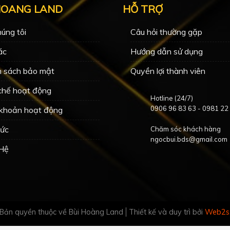
HOANG LAND
HỖ TRỢ
úng tôi
Câu hỏi thường gặp
ác
Hướng dẫn sử dụng
h sách bảo mật
Quyền lợi thành viên
chế hoạt động
Hotline (24/7)
0906 96 83 63
-
0981 22
 khoản hoạt động
Tức
Chăm sóc khách hàng
ngocbui.bds@gmail.com
 Hệ
Bản quyền thuộc về Bùi Hoàng Land
Thiết kế và duy trì bởi
Web2s