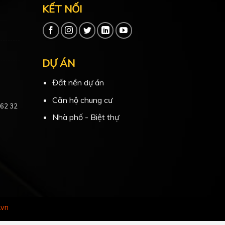
KẾT NỐI
DỰ ÁN
Đất nền dự án
Căn hộ chung cư
 62 32
Nhà phố - Biệt thự
.vn