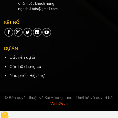
Chăm sóc khách hàng
ngocbui.bds@gmail.com
KẾT NỐI
DỰ ÁN
Đất nền dự án
Căn hộ chung cư
Nhà phố - Biệt thự
© Bản quyền thuộc về Bùi Hoàng Land
Thiết kế và duy trì bởi
Web2s.vn