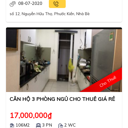
08-07-2020
số 12, Nguyễn Hữu Thọ, Phước Kiển, Nhà Bè
Cho Thuê
CĂN HỘ 3 PHÒNG NGỦ CHO THUÊ GIÁ RẺ
17,000,000
₫
106M2
3 PN
2 WC