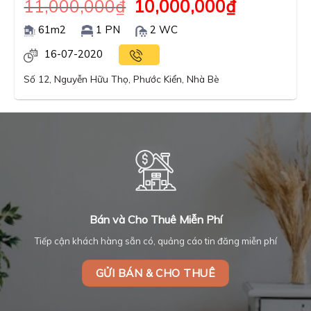
11,000,000
₫
10,000,000
₫
61m2
1 PN
2 WC
16-07-2020
Số 12, Nguyễn Hữu Thọ, Phước Kiển, Nhà Bè
Bán và Cho Thuê Miễn Phí
Tiếp cận khách hàng sẵn có, quảng cáo tin đăng miễn phí
GỬI BÁN & CHO THUÊ