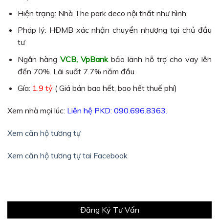
Hiện trạng: Nhà The park deco nội thất như hình.
Pháp lý: HĐMB xác nhận chuyển nhượng tại chủ đầu
tư
Ngân hàng
VCB, VpBank
bảo lãnh hỗ trợ cho vay lên
đến 70%. Lãi suất 7.7% năm đầu.
Gía:
1.9 tỷ
( Giá bán bao hết, bao hết thuế phí)
Xem nhà mọi lúc:
Liên hệ PKD: 090.696.8363.
Xem căn hộ tương tự
Xem căn hộ tương tự tai Facebook
Đăng Ký Tư Vấn