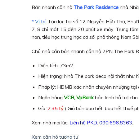
Bán nhanh căn hộ
The Park Residence
nhà Nhà 
* Vị trí:
Tọa lạc tại số 12 Nguyễn Hữu Thọ, Phước
7, 8 chỉ mất 15 đến 20 phút xe máy. Trung tâm
non, tiểu học trung học cơ sở, phổ thông Nam Sà
Chủ nhà cần bán nhanh căn hộ 2PN The Park R
Diện tích: 73m2.
Hiện trạng: Nhà The park deco nội thất như h
Pháp lý: HĐMB xác nhận chuyển nhượng tại 
Ngân hàng
VCB, VpBank
bảo lãnh hỗ trợ cho
Gía:
2.35
tỷ
( Giá bán bao hết, bao hết thuế ph
Xem nhà mọi lúc:
Liên hệ PKD: 090.696.8363.
Xem căn hộ tương tự