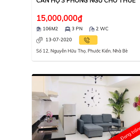
CĂN HỘ 3 PHÒNG NGỦ CHO THUÊ
15,000,000
₫
106M2
3 PN
2 WC
13-07-2020
Số 12, Nguyễn Hữu Thọ, Phước Kiển, Nhà Bè
Đang trố