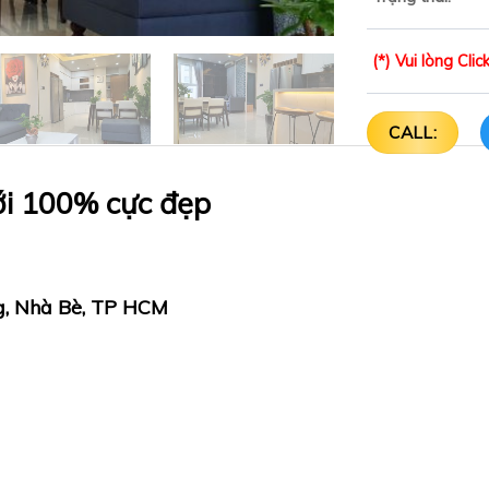
(*) Vui lòng Cl
CALL:
ới 100% cực đẹp
g, Nhà Bè, TP HCM