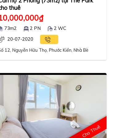
Căn hộ 2 Phòng (73m2) tại The Park
cho thuê
10,000,000
₫
73m2
2 PN
2 WC
20-07-2020
Số 12, Nguyễn Hữu Thọ, Phước Kiển, Nhà Bè
Cho Thuê