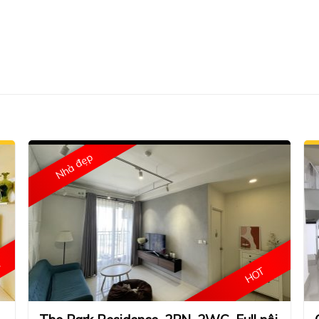
Nhà đẹp
ê
HOT