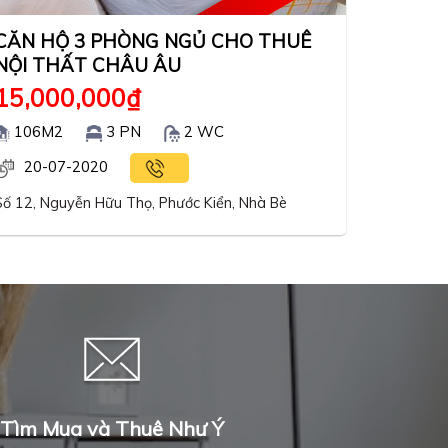
CĂN HỘ 3 PHÒNG NGỦ CHO THUÊ
NỘI THẤT CHÂU ÂU
15,000,000
₫
106M2
3 PN
2 WC
20-07-2020
Số 12, Nguyễn Hữu Thọ, Phước Kiển, Nhà Bè
Tìm Mua và Thuê Như Ý