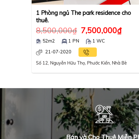
1 Phòng ngủ The park residence cho
thuê.
8,500,000
₫
7,500,000
₫
52m2
1 PN
1 WC
21-07-2020
Số 12, Nguyễn Hữu Thọ, Phước Kiển, Nhà Bè
Bán và Cho Thuê Miễn P