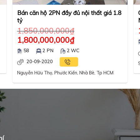
Bán căn hộ 2PN đầy đủ nội thất giá 1.8
tỷ
1,850,000,000
₫
1,800,000,000
₫
58
2 PN
2 WC
20-09-2020
Nguyễn Hữu Thọ, Phước Kiển, Nhà Bè, Tp HCM
hí