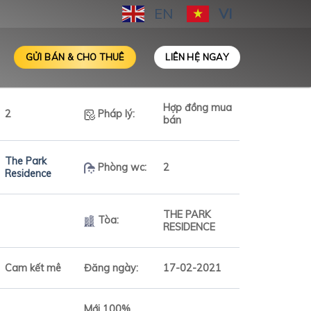
EN
VI
GỬI BÁN & CHO THUÊ
LIÊN HỆ NGAY
Hợp đồng mua
2
Pháp lý:
bán
The Park
Phòng wc:
2
Residence
THE PARK
Tòa:
RESIDENCE
Cam kết mê
Đăng ngày:
17-02-2021
Mới 100%