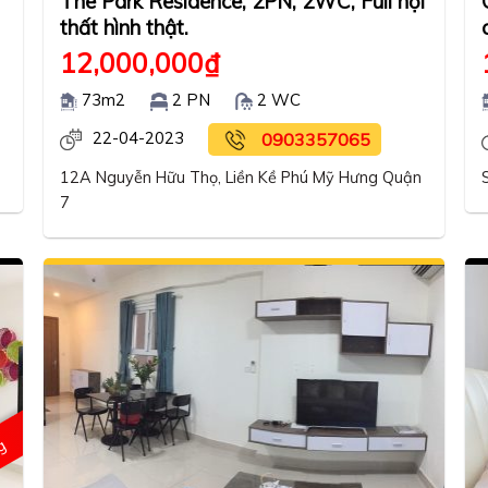
The Park Residence, 2PN, 2WC, Full nội
thất hình thật.
12,000,000
₫
73m2
2 PN
2 WC
22-04-2023
0903357065
12A Nguyễn Hữu Thọ, Liền Kề Phú Mỹ Hưng Quận
7
ng