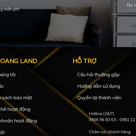
Tìm k
g miễn phí
HOANG LAND
HỖ TRỢ
úng tôi
Câu hỏi thường gặp
ác
Hướng dẫn sử dụng
h sách bảo mật
Quyền lợi thành viên
chế hoạt động
Hotline (24/7)
0906 96 83 63
-
0981 22
 khoản hoạt động
Tức
Chăm sóc khách hàng