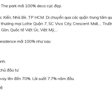
The park mới 100% deco cực đẹp.
 Kiển, Nhà Bè, TP HCM. Di chuyển qua các quận trung tâm qu
 thương mại Lotte Quận 7, SC Vivo City, Crescent Mall,… Tr
i Gòn, Quốc tế Việt Úc, Việt Mỹ,…
esidence mới 100% như sau:
ình.
chủ đầu tư
 vay lên đến 70%. Lãi suất 7.7% năm đầu.
í)