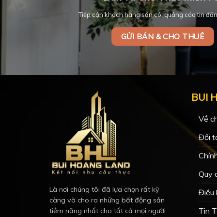
Tiếp cận khách hàng sẵn có, quảng cáo tin đăn
GỬI BÁN & CHO THUÊ
BUI 
Về ch
Đối t
Chín
Quy 
Là nơi chúng tôi đã lựa chọn rất kỹ
Điều
càng và cho ra những bất động sản
Tin 
tiềm năng nhất cho tất cả mọi người