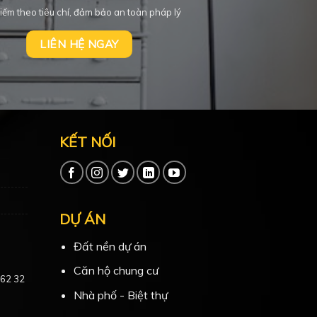
iếm theo tiêu chí, đảm bảo an toàn pháp lý
LIÊN HỆ NGAY
KẾT NỐI
DỰ ÁN
Đất nền dự án
Căn hộ chung cư
 62 32
Nhà phố - Biệt thự