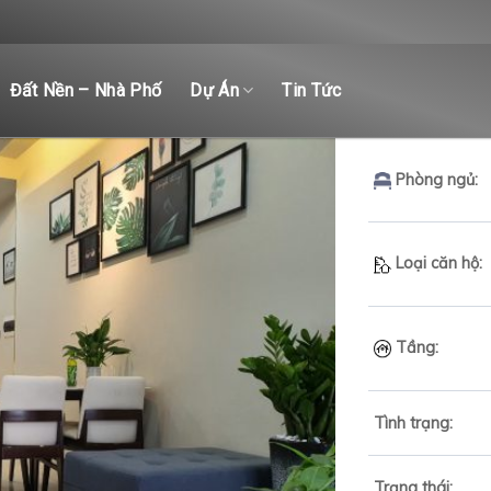
Đất Nền – Nhà Phố
Dự Án
Tin Tức
Phòng ngủ:
Loại căn hộ:
Tầng:
Tình trạng:
Trạng thái: