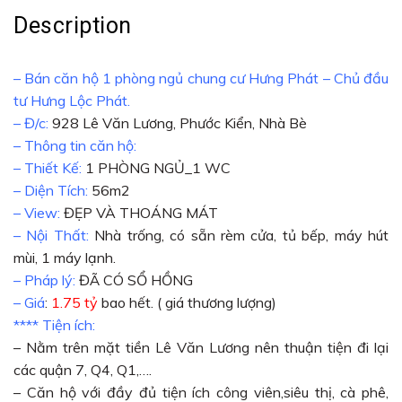
Description
– Bán căn hộ 1 phòng ngủ chung cư Hưng Phát – Chủ đầu
tư Hưng Lộc Phát.
– Đ/c:
928 Lê Văn Lương, Phước Kiển, Nhà Bè
– Thông tin căn hộ:
– Thiết Kế:
1 PHÒNG NGỦ_1 WC
– Diện Tích:
56m2
– View:
ĐẸP VÀ THOÁNG MÁT
– Nội Thất:
Nhà trống, có sẵn rèm cửa, tủ bếp, máy hút
mùi, 1 máy lạnh.
– Pháp lý:
ĐÃ CÓ SỔ HỒNG
– Giá
:
1.75
tỷ
bao hết. ( giá thương lượng)
**** Tiện ích:
– Nằm trên mặt tiền Lê Văn Lương nên thuận tiện đi lại
các quận 7, Q4, Q1,….
– Căn hộ với đầy đủ tiện ích công viên,siêu thị, cà phê,