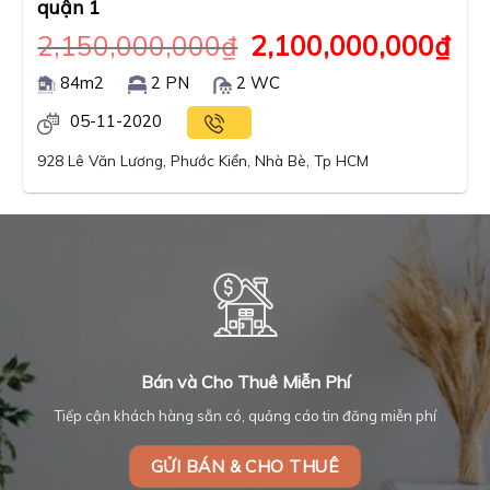
quận 1
2,150,000,000
₫
2,100,000,000
₫
84m2
2 PN
2 WC
05-11-2020
928 Lê Văn Lương, Phước Kiển, Nhà Bè, Tp HCM
Bán và Cho Thuê Miễn Phí
Tiếp cận khách hàng sẵn có, quảng cáo tin đăng miễn phí
GỬI BÁN & CHO THUÊ