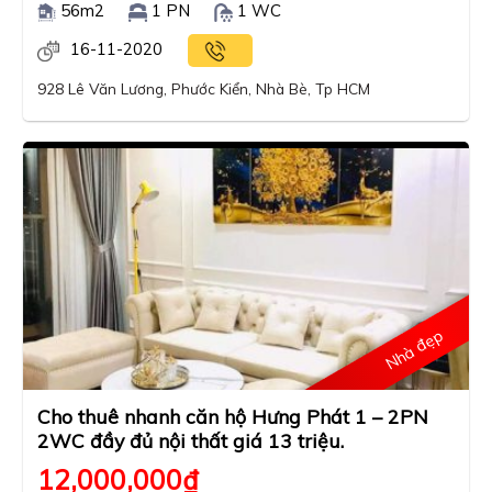
56m2
1 PN
1 WC
16-11-2020
928 Lê Văn Lương, Phước Kiển, Nhà Bè, Tp HCM
Nhà đẹp
Cho thuê nhanh căn hộ Hưng Phát 1 – 2PN
2WC đầy đủ nội thất giá 13 triệu.
12,000,000
₫