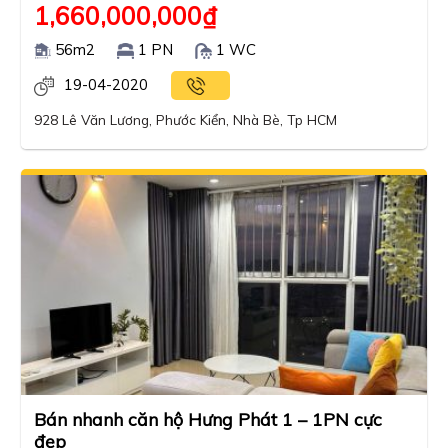
1,660,000,000
₫
56m2
1 PN
1 WC
19-04-2020
928 Lê Văn Lương, Phước Kiển, Nhà Bè, Tp HCM
Bán nhanh căn hộ Hưng Phát 1 – 1PN cực
đẹp