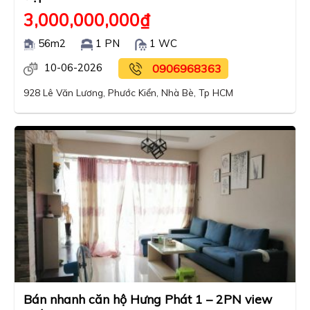
3,000,000,000
₫
56m2
1 PN
1 WC
10-06-2026
0906968363
928 Lê Văn Lương, Phước Kiển, Nhà Bè, Tp HCM
Bán nhanh căn hộ Hưng Phát 1 – 2PN view