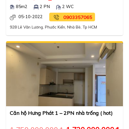
85m2
2 PN
2 WC
05-10-2022
0903357065
928 Lê Văn Lương, Phước Kiển, Nhà Bè, Tp HCM
Căn hộ Hưng Phát 1 – 2PN nhà trống ( hot)