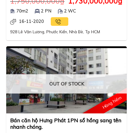
1,750,000,000
₫
1,730,000,000
₫
70m2
2 PN
2 WC
16-11-2020
928 Lê Văn Lương, Phước Kiển, Nhà Bè, Tp HCM
OUT OF STOCK
Hàng hiếm
Bán căn hộ Hưng Phát 1PN sổ hồng sang tên
nhanh chóng.