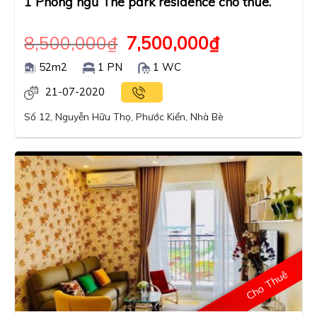
1 Phòng ngủ The park residence cho thuê.
8,500,000
₫
7,500,000
₫
52m2
1 PN
1 WC
21-07-2020
Số 12, Nguyễn Hữu Thọ, Phước Kiển, Nhà Bè
Cho Thuê