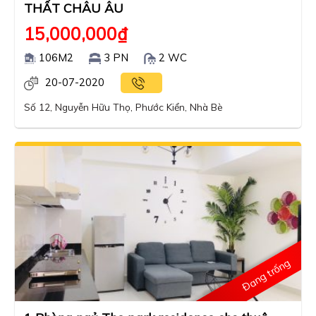
THẤT CHÂU ÂU
15,000,000
₫
106M2
3 PN
2 WC
20-07-2020
Số 12, Nguyễn Hữu Thọ, Phước Kiển, Nhà Bè
Đang trống