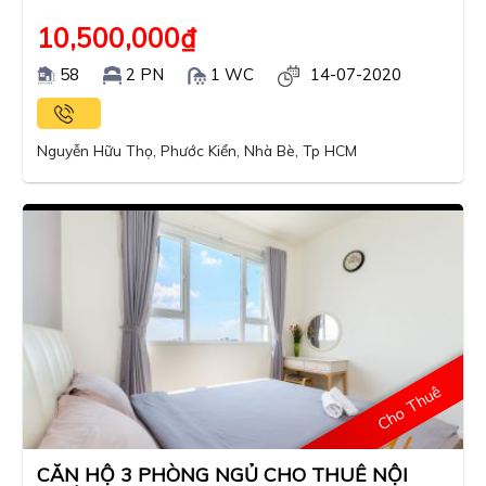
10,500,000
₫
58
2 PN
1 WC
14-07-2020
Nguyễn Hữu Thọ, Phước Kiển, Nhà Bè, Tp HCM
Cho Thuê
CĂN HỘ 3 PHÒNG NGỦ CHO THUÊ NỘI