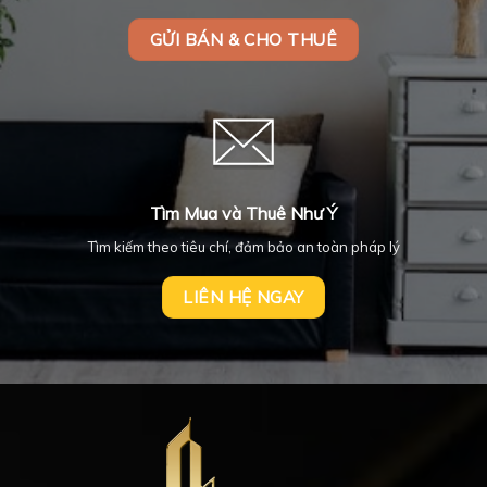
GỬI BÁN & CHO THUÊ
Tìm Mua và Thuê Như Ý
Tìm kiếm theo tiêu chí, đảm bảo an toàn pháp lý
LIÊN HỆ NGAY