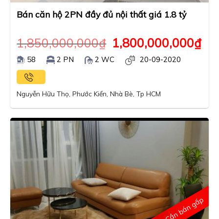
Bán căn hộ 2PN đầy đủ nội thất giá 1.8 tỷ
1,850,000,000
₫
1,800,000,000
₫
58
2 PN
2 WC
20-09-2020
Nguyễn Hữu Thọ, Phước Kiển, Nhà Bè, Tp HCM
Cần bán gấp