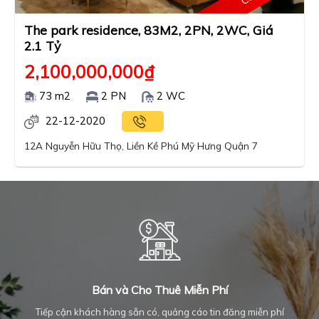
The park residence, 83M2, 2PN, 2WC, Giá
2.1 Tỷ
2,100,000,000
₫
73 m2
2 PN
2 WC
22-12-2020
12A Nguyễn Hữu Thọ, Liền Kề Phú Mỹ Hưng Quận 7
Bán và Cho Thuê Miễn Phí
Tiếp cận khách hàng sẵn có, quảng cáo tin đăng miễn phí