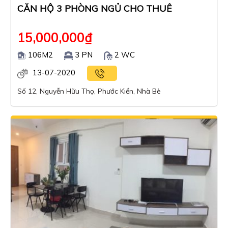
CĂN HỘ 3 PHÒNG NGỦ CHO THUÊ
15,000,000
₫
106M2
3 PN
2 WC
13-07-2020
Số 12, Nguyễn Hữu Thọ, Phước Kiển, Nhà Bè