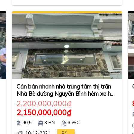
Cần bán nhanh nhà trung tâm thị trấn
Nhà Bè đường Nguyễn Bình hẻm xe hơi.
Nội thất cao cấp.
2,200,000,000
₫
2,150,000,000
₫
90,5
3 PN
3 WC
10-12-2021