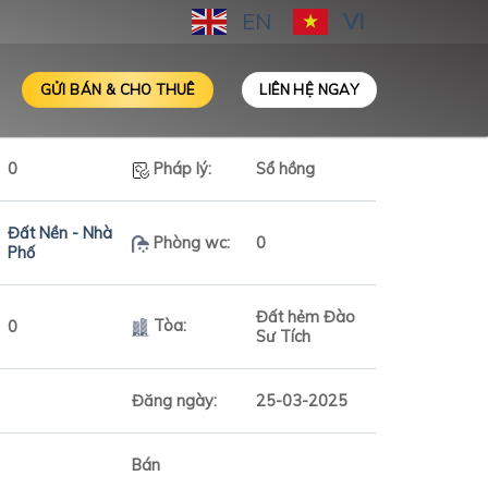
EN
VI
GỬI BÁN & CHO THUÊ
LIÊN HỆ NGAY
0
Pháp lý:
Sổ hồng
Đất Nền - Nhà
Phòng wc:
0
Phố
Đất hẻm Đào
Tòa:
0
Sư Tích
Đăng ngày:
25-03-2025
Bán