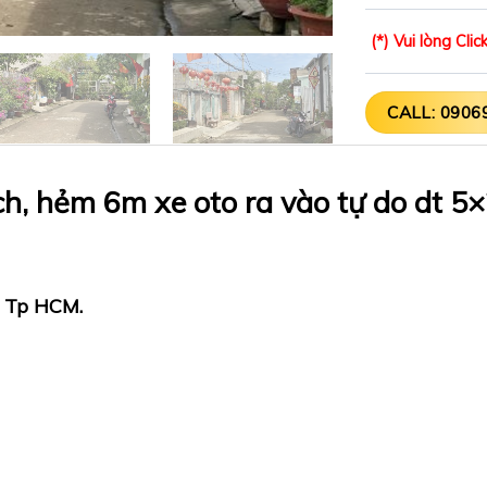
(*) Vui lòng Cl
CALL: 0906
h, hẻm 6m xe oto ra vào tự do dt 5×
, Tp HCM.