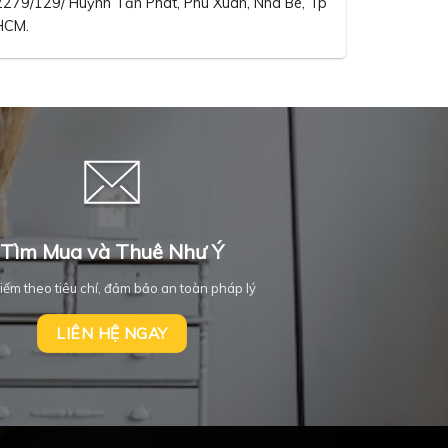
2279/129/ Huỳnh Tấn Phát, Phú Xuân, Nhà Bè, Tp
HCM.
Tìm Mua và Thuê Như Ý
iếm theo tiêu chí, đảm bảo an toàn pháp lý
LIÊN HỆ NGAY