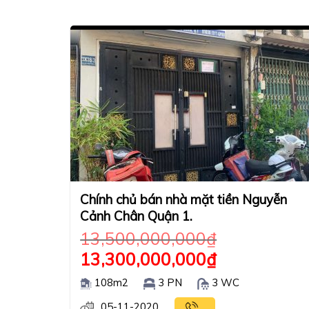
Chính chủ bán nhà mặt tiền Nguyễn
Cảnh Chân Quận 1.
13,500,000,000
₫
13,300,000,000
₫
108m2
3 PN
3 WC
05-11-2020