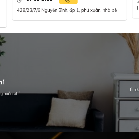
428/23/7/6 Nguyễn Bình, ấp 1, phú xuân, nhà bè
hí
Tìm k
g miễn phí