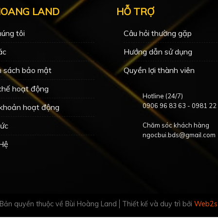
HOANG LAND
HỖ TRỢ
úng tôi
Câu hỏi thường gặp
ác
Hướng dẫn sử dụng
h sách bảo mật
Quyền lợi thành viên
chế hoạt động
Hotline (24/7)
0906 96 83 63
-
0981 22
 khoản hoạt động
Tức
Chăm sóc khách hàng
ngocbui.bds@gmail.com
 Hệ
Bản quyền thuộc về Bùi Hoàng Land
Thiết kế và duy trì bởi
Web2s