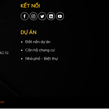
KẾT NỐI
DỰ ÁN
Đất nền dự án
Căn hộ chung cư
 62 32
Nhà phố - Biệt thự
.vn