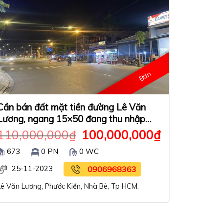
Bán
Cần bán đất mặt tiền đường Lê Văn
Lương, ngang 15×50 đang thu nhập
80tr/tháng.
110,000,000
₫
100,000,000
₫
673
0 PN
0 WC
25-11-2023
0906968363
Lê Văn Lương, Phước Kiển, Nhà Bè, Tp HCM.