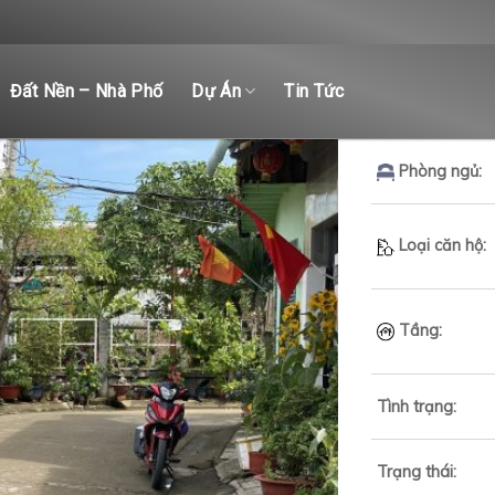
Đất Nền – Nhà Phố
Dự Án
Tin Tức
Phòng ngủ:
Loại căn hộ:
Tầng:
Tình trạng:
Trạng thái: