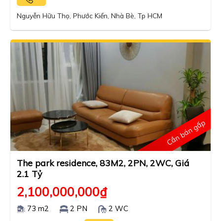
Nguyễn Hữu Thọ, Phước Kiển, Nhà Bè, Tp HCM
Cần bán gấp
The park residence, 83M2, 2PN, 2WC, Giá
2.1 Tỷ
2,100,000,000
₫
73 m2
2 PN
2 WC