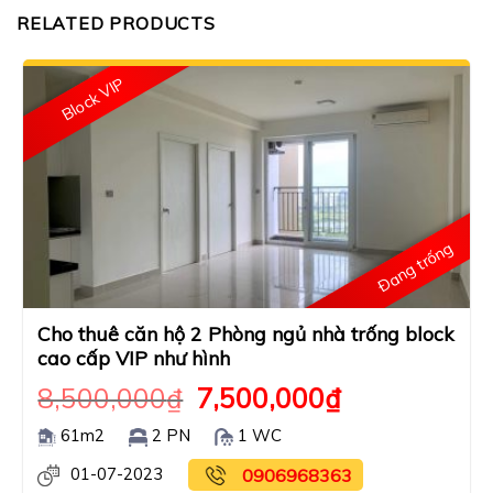
RELATED PRODUCTS
Block VIP
Đang trống
Cho thuê căn hộ 2 Phòng ngủ nhà trống block
cao cấp VIP như hình
8,500,000
₫
7,500,000
₫
61m2
2 PN
1 WC
01-07-2023
0906968363