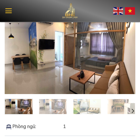
Skip
to
content
Phòng ngủ:
1