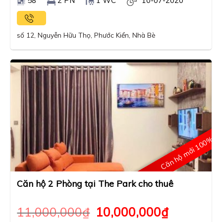
58
2 PN
1 WC
10-07-2020
số 12, Nguyễn Hữu Thọ, Phước Kiển, Nhà Bè
Căn hộ mới 100%
Căn hộ 2 Phòng tại The Park cho thuê
11,000,000
₫
10,000,000
₫