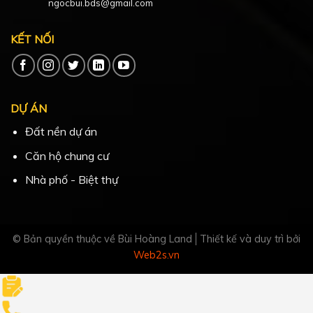
ngocbui.bds@gmail.com
KẾT NỐI
DỰ ÁN
Đất nền dự án
Căn hộ chung cư
Nhà phố - Biệt thự
© Bản quyền thuộc về Bùi Hoàng Land
Thiết kế và duy trì bởi
Web2s.vn