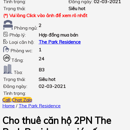
Tình trạng:
Đăng ngày:
02-03-2021
Trạng thái:
Siêu hot
(*) Vui lòng Click vào ảnh để xem rõ nhất
2
Phòng ngủ:
Pháp lý:
Hợp đồng mua bán
The Park Residence
Loại căn hộ:
1
Phòng wc:
24
Tầng:
B3
Tòa:
Trạng thái:
Siêu hot
Đăng ngày:
02-03-2021
Tình trạng:
Call:
Chat Zalo
Home
/
The Park Residence
Cho thuê căn hộ 2PN The