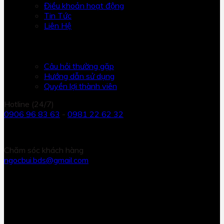
Điều khoản hoạt động
Tin Tức
Liên Hệ
HỖ TRỢ
Câu hỏi thường gặp
Hướng dẫn sử dụng
Quyền lợi thành viên
Hotline (24/7)
0906 96 83 63
-
0981 22 62 32
Chăm sóc khách hàng
ngocbui.bds@gmail.com
KẾT NỐI
DỰ ÁN