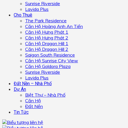
Sunrise Riverside
Lavida Plus
Cho Thuê
The Park Residence
Căn Hộ Hoàng Anh An Tiến
Căn Hộ Hưng Phát 1
Căn Hộ Hưng Phát 2
Căn Hộ Dragon Hill 1
Căn Hộ Dragon Hill 2
Saigon South Residence
Căn Hộ Sunrise City View
Căn Hộ Goldora Plaza
Sunrise Riverside
Lavida Plus
Đất Nền – Nhà Phố
Dự Án
Biệt Thự – Nhà Phố
Căn Hộ
Đất Nền
Tin Tức