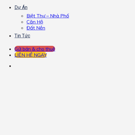
Dự Án
Biệt Thự – Nhà Phố
Căn Hộ
Đất Nền
Tin Tức
Gửi bán & cho thuê
LIÊN HỆ NGAY