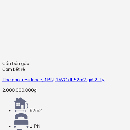
Cần bán gấp
Cam kết rẻ
The park residence, 1PN, 1WC dt 52m2 giá 2 Tỷ
2,000,000,000
₫
52m2
1 PN