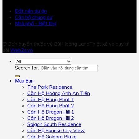
Đất nền dự án
Căn hộ chung cư
Nhà phố - Biệt thự
© Bản quyền thuộc về Bùi Hoàng Land
Thiết kế và duy trì
bởi
Web2s.vn
Search for:
Mua Bán
The Park Residence
Căn Hộ Hoàng Anh An Tiến
Căn Hộ Hưng Phát 1
Căn Hộ Hưng Phát 2
Căn Hộ Dragon Hill 1
Căn Hộ Dragon Hill 2
Saigon South Residence
Căn Hộ Sunrise City View
Căn Hộ Goldora Plaza