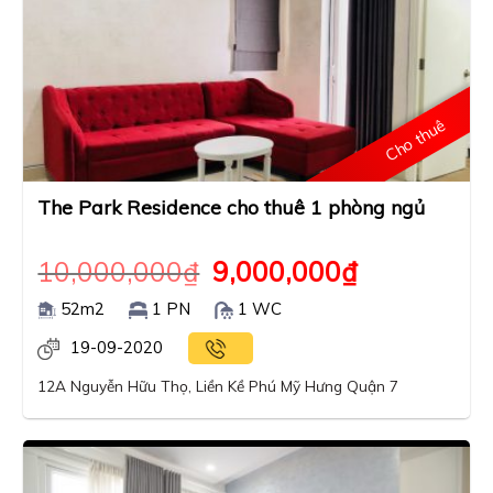
Cho thuê
The Park Residence cho thuê 1 phòng ngủ
10,000,000
₫
9,000,000
₫
52m2
1 PN
1 WC
19-09-2020
12A Nguyễn Hữu Thọ, Liền Kề Phú Mỹ Hưng Quận 7