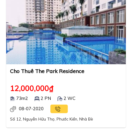
Cho Thuê The Park Residence
12,000,000
₫
73m2
2 PN
2 WC
08-07-2020
Số 12, Nguyễn Hữu Thọ, Phước Kiển, Nhà Bè