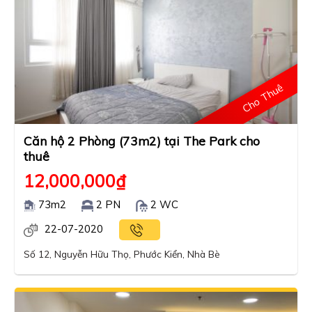
Cho Thuê
Căn hộ 2 Phòng (73m2) tại The Park cho
thuê
12,000,000
₫
73m2
2 PN
2 WC
22-07-2020
Số 12, Nguyễn Hữu Thọ, Phước Kiển, Nhà Bè