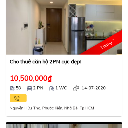
Tháng 7
Cho thuê căn hộ 2PN cực đẹp!
10,500,000
₫
58
2 PN
1 WC
14-07-2020
Nguyễn Hữu Thọ, Phước Kiển, Nhà Bè, Tp HCM