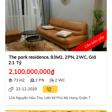
Cần bán gấp
The park residence, 83M2, 2PN, 2WC, Giá
2.1 Tỷ
2,100,000,000
₫
73 m2
2 PN
2 WC
22-12-2020
12A Nguyễn Hữu Thọ, Liền Kề Phú Mỹ Hưng Quận 7