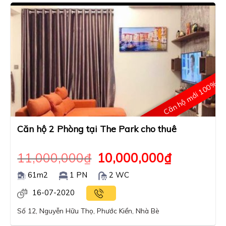
Căn hộ mới 100%
Căn hộ 2 Phòng tại The Park cho thuê
11,000,000
₫
10,000,000
₫
61m2
1 PN
2 WC
16-07-2020
Số 12, Nguyễn Hữu Thọ, Phước Kiển, Nhà Bè