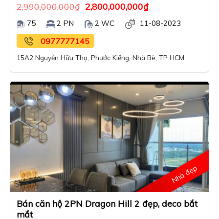
2,990,000,000
₫
2,800,000,000
₫
75
2 PN
2 WC
11-08-2023
0977777145
15A2 Nguyễn Hữu Thọ, Phước Kiểng, Nhà Bè, TP HCM
Nhà đẹp
Bán căn hộ 2PN Dragon Hill 2 đẹp, deco bắt
mắt