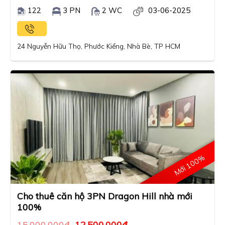
122
3 PN
2 WC
03-06-2025
24 Nguyễn Hữu Thọ, Phước Kiểng, Nhà Bè, TP HCM
Mới 100%
Cho thuê căn hộ 3PN Dragon Hill nhà mới
100%
15,000,000
₫
12,500,000
₫