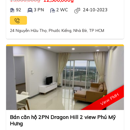
92
3 PN
2 WC
24-10-2023
24 Nguyễn Hữu Thọ, Phước Kiểng, Nhà Bè, TP HCM
View PMH
Bán căn hộ 2PN Dragon Hill 2 view Phú Mỹ
Hưng