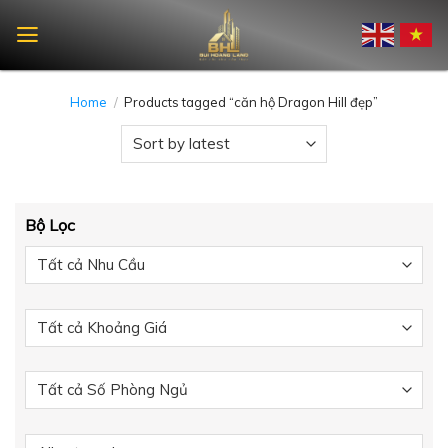
Skip
to
content
Home
/
Products tagged “căn hộ Dragon Hill đẹp”
Bộ Lọc