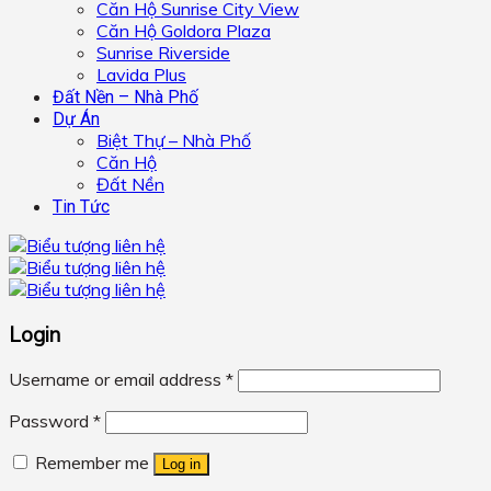
Căn Hộ Sunrise City View
Căn Hộ Goldora Plaza
Sunrise Riverside
Lavida Plus
Đất Nền – Nhà Phố
Dự Án
Biệt Thự – Nhà Phố
Căn Hộ
Đất Nền
Tin Tức
Login
Username or email address
*
Password
*
Remember me
Log in