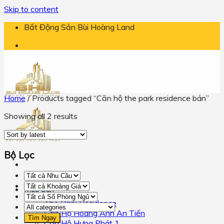
Skip to content
Bất Động Sản Bùi Hoàng Land
Home
/
Products tagged “Căn hộ the park residence bán”
Showing all 2 results
Bộ Lọc
Mua Bán
The Park Residence
Căn Hộ Hoàng Anh An Tiến
Căn Hộ Hưng Phát 1