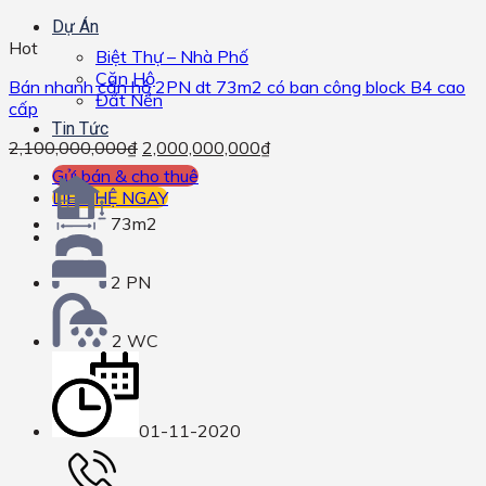
Dự Án
Hot
Biệt Thự – Nhà Phố
Căn Hộ
Bán nhanh căn hộ 2PN dt 73m2 có ban công block B4 cao
Đất Nền
cấp
Tin Tức
2,100,000,000
₫
2,000,000,000
₫
Gửi bán & cho thuê
LIÊN HỆ NGAY
73m2
2 PN
2 WC
01-11-2020