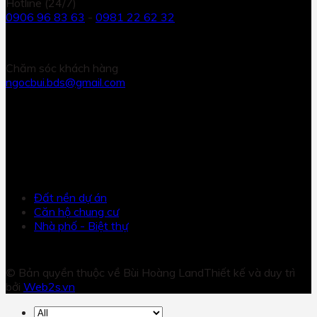
Hotline (24/7)
0906 96 83 63
-
0981 22 62 32
Chăm sóc khách hàng
ngocbui.bds@gmail.com
KẾT NỐI
DỰ ÁN
Đất nền dự án
Căn hộ chung cư
Nhà phố - Biệt thự
© Bản quyền thuộc về Bùi Hoàng Land
Thiết kế và duy trì
bởi
Web2s.vn