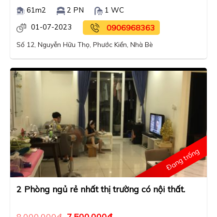
61m2
2 PN
1 WC
01-07-2023
0906968363
Số 12, Nguyễn Hữu Thọ, Phước Kiển, Nhà Bè
Đang trống
2 Phòng ngủ rẻ nhất thị trường có nội thất.
8,000,000
₫
7,500,000
₫