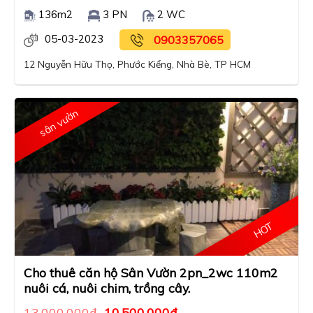
136m2
3 PN
2 WC
05-03-2023
0903357065
12 Nguyễn Hữu Thọ, Phước Kiểng, Nhà Bè, TP HCM
sân vườn
HOT
Cho thuê căn hộ Sân Vườn 2pn_2wc 110m2
nuôi cá, nuôi chim, trồng cây.
13,000,000
₫
10,500,000
₫