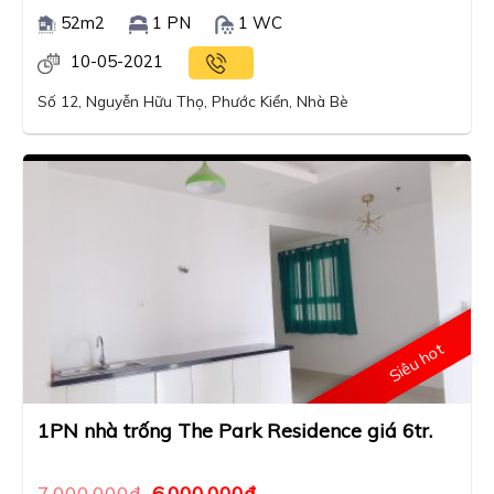
52m2
1 PN
1 WC
10-05-2021
Số 12, Nguyễn Hữu Thọ, Phước Kiển, Nhà Bè
Siêu hot
1PN nhà trống The Park Residence giá 6tr.
7,000,000
₫
6,000,000
₫