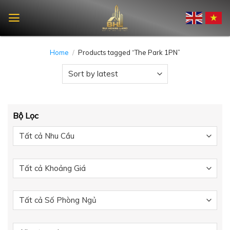
Skip
to
content
Home
/
Products tagged “The Park 1PN”
Bộ Lọc