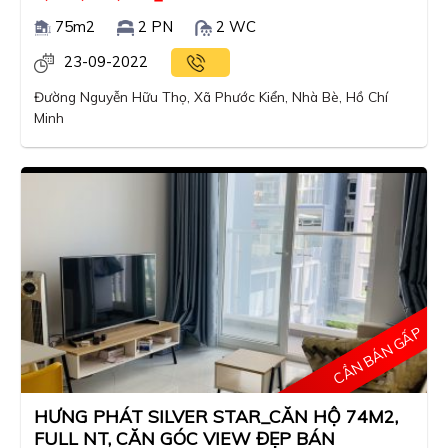
75m2
2 PN
2 WC
23-09-2022
Đường Nguyễn Hữu Thọ, Xã Phước Kiển, Nhà Bè, Hồ Chí
Minh
CẦN BÁN GẤP
HƯNG PHÁT SILVER STAR_CĂN HỘ 74M2,
FULL NT, CĂN GÓC VIEW ĐẸP BÁN