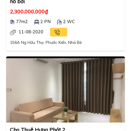
hồ bơi
2,300,000,000
₫
77m2
2 PN
2 WC
11-08-2020
156A Ng Hữu Thọ, Phước Kiển, Nhà Bè
Cho Thuê Hưng Phát 2