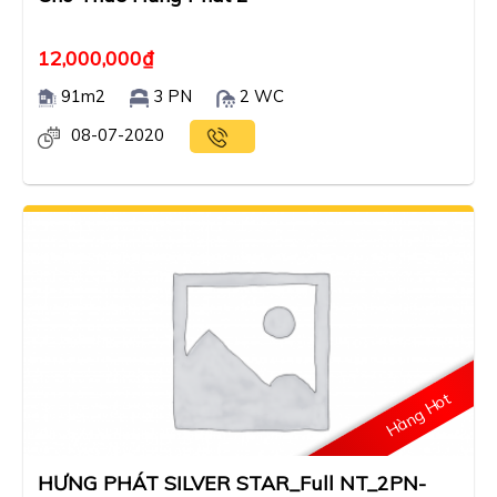
12,000,000
₫
91m2
3 PN
2 WC
08-07-2020
Hàng Hot
HƯNG PHÁT SILVER STAR_Full NT_2PN-