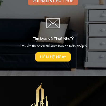
GỬI BÁN & CHO THUÊ
Tìm Mua và Thuê Như Ý
Tìm kiếm theo tiêu chí, đảm bảo an toàn pháp lý
LIÊN HỆ NGAY