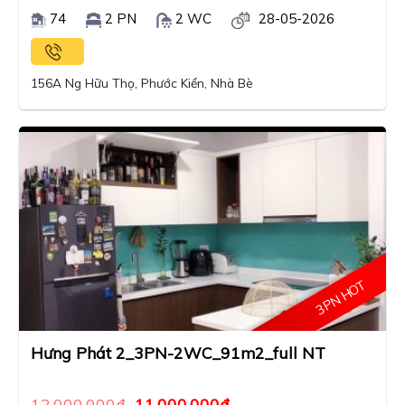
74
2 PN
2 WC
28-05-2026
156A Ng Hữu Thọ, Phước Kiển, Nhà Bè
3PN HOT
Hưng Phát 2_3PN-2WC_91m2_full NT
12,000,000
₫
11,000,000
₫