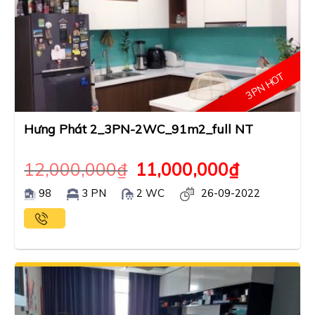
3PN HOT
Hưng Phát 2_3PN-2WC_91m2_full NT
12,000,000
₫
11,000,000
₫
98
3 PN
2 WC
26-09-2022