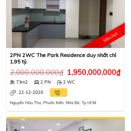
Siêu hot
2PN 2WC The Park Residence duy nhất chỉ
1.95 tỷ.
2,000,000,000
₫
1,950,000,000
₫
73m2
2 PN
2 WC
22-12-2020
Nguyễn Hữu Thọ, Phước Kiển, Nhà Bè, Tp HCM