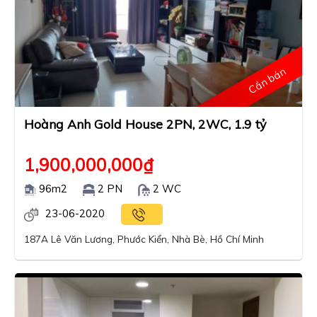
Cần bán
Hoàng Anh Gold House 2PN, 2WC, 1.9 tỷ
1,900,000,000
₫
96m2
2 PN
2 WC
23-06-2020
187A Lê Văn Lương, Phước Kiển, Nhà Bè, Hồ Chí Minh