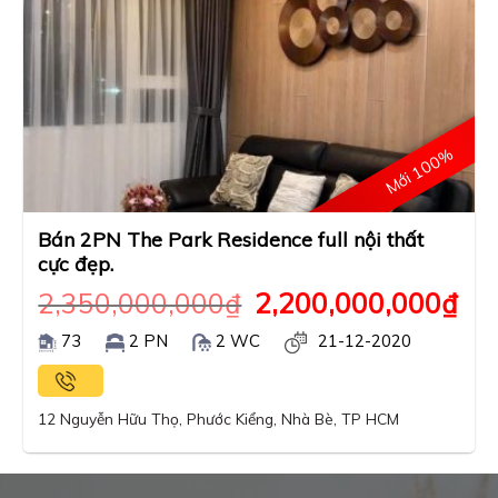
Mới 100%
Bán 2PN The Park Residence full nội thất
cực đẹp.
2,350,000,000
₫
2,200,000,000
₫
73
2 PN
2 WC
21-12-2020
12 Nguyễn Hữu Thọ, Phước Kiểng, Nhà Bè, TP HCM