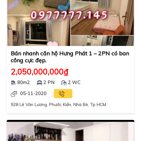
Bán nhanh căn hộ Hưng Phát 1 – 2PN có ban
công cực đẹp.
2,050,000,000
₫
80m2
2 PN
2 WC
05-11-2020
928 Lê Văn Lương, Phước Kiển, Nhà Bè, Tp HCM