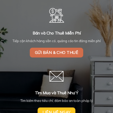
Bán và Cho Thuê Miễn Phí
Tiếp cận khách hàng sẵn có, quảng cáo tin đăng miễn phí
GỬI BÁN & CHO THUÊ
Tìm Mua và Thuê Như Ý
Tìm kiếm theo tiêu chí, đảm bảo an toàn pháp lý
LIÊN HỆ NGAY