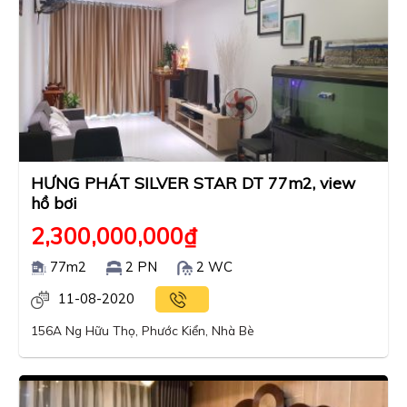
HƯNG PHÁT SILVER STAR DT 77m2, view
hồ bơi
2,300,000,000
₫
77m2
2 PN
2 WC
11-08-2020
156A Ng Hữu Thọ, Phước Kiển, Nhà Bè