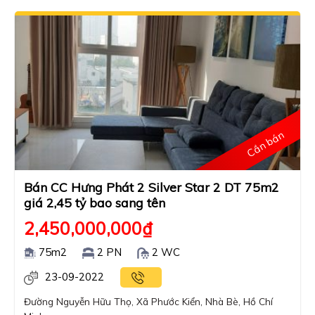
Cần bán
Bán CC Hưng Phát 2 Silver Star 2 DT 75m2
giá 2,45 tỷ bao sang tên
2,450,000,000
₫
75m2
2 PN
2 WC
23-09-2022
Đường Nguyễn Hữu Thọ, Xã Phước Kiển, Nhà Bè, Hồ Chí