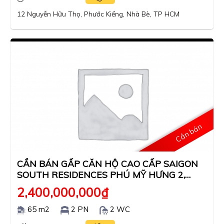
12 Nguyễn Hữu Thọ, Phước Kiểng, Nhà Bè, TP HCM
Cần bán
CẦN BÁN GẤP CĂN HỘ CAO CẤP SAIGON
SOUTH RESIDENCES PHÚ MỸ HƯNG 2,
NHÀ MỚI 100%, NHẬN NHÀ Ở NGAY
2,400,000,000
₫
65 m2
2 PN
2 WC