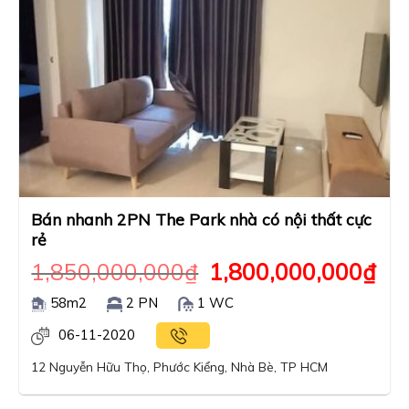
Bán nhanh 2PN The Park nhà có nội thất cực
rẻ
1,850,000,000
₫
1,800,000,000
₫
58m2
2 PN
1 WC
06-11-2020
12 Nguyễn Hữu Thọ, Phước Kiểng, Nhà Bè, TP HCM