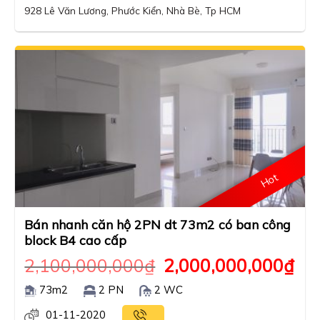
928 Lê Văn Lương, Phước Kiển, Nhà Bè, Tp HCM
Hot
Bán nhanh căn hộ 2PN dt 73m2 có ban công
block B4 cao cấp
2,100,000,000
₫
2,000,000,000
₫
73m2
2 PN
2 WC
01-11-2020