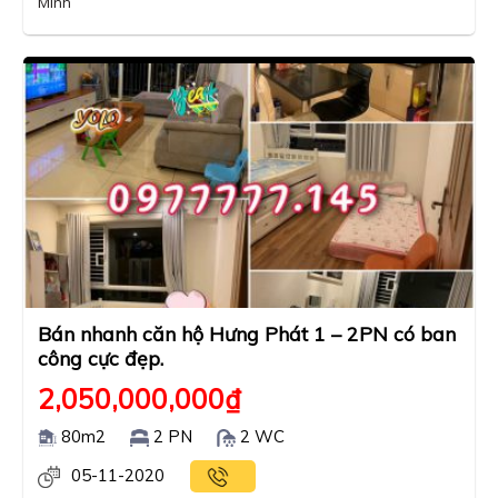
Minh
Bán nhanh căn hộ Hưng Phát 1 – 2PN có ban
công cực đẹp.
2,050,000,000
₫
80m2
2 PN
2 WC
05-11-2020