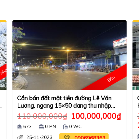
, nhà mới
Bán
Cần bán đất mặt tiền đường Lê Văn
Lương, ngang 15×50 đang thu nhập
80tr/tháng.
110,000,000
₫
100,000,000
₫
673
0 PN
0 WC
25-11-2023
0906968363