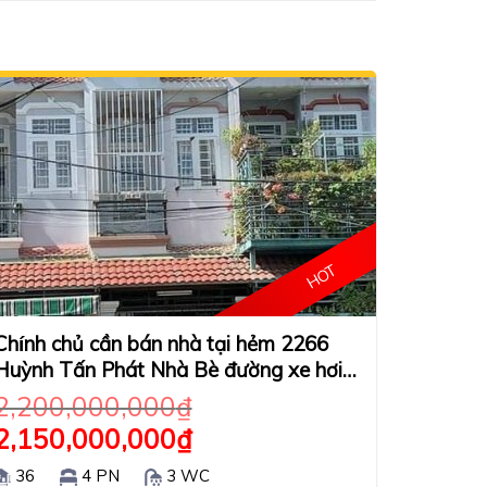
HOT
Chính chủ cần bán nhà tại hẻm 2266
Huỳnh Tấn Phát Nhà Bè đường xe hơi
đậu trong nhà. sổ hồng riêng đsh hoàn
2,200,000,000
₫
công đầy đủ
2,150,000,000
₫
36
4 PN
3 WC