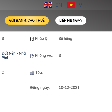
EN
VI
GỬI BÁN & CHO THUÊ
LIÊN HỆ NGAY
3
Pháp lý:
Sổ hồng
Đất Nền - Nhà
Phòng wc:
3
Phố
2
Tòa:
Đăng ngày:
10-12-2021