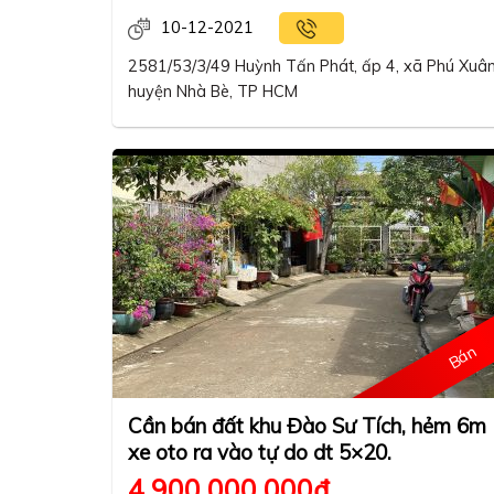
10-12-2021
2581/53/3/49 Huỳnh Tấn Phát, ấp 4, xã Phú Xuân
huyện Nhà Bè, TP HCM
Bán
Cần bán đất khu Đào Sư Tích, hẻm 6m
xe oto ra vào tự do dt 5×20.
4,900,000,000
₫