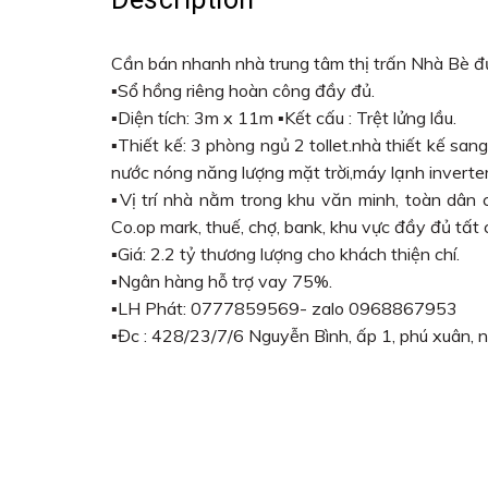
Cần bán nhanh nhà trung tâm thị trấn Nhà Bè đ
▪︎Sổ hồng riêng hoàn công đầy đủ.
▪︎Diện tích: 3m x 11m ▪︎Kết cấu : Trệt lửng lầu.
▪︎Thiết kế: 3 phòng ngủ 2 tollet.nhà thiết kế san
nước nóng năng lượng mặt trời,máy lạnh inverter
▪︎Vị trí nhà nằm trong khu văn minh, toàn dâ
Co.op mark, thuế, chợ, bank, khu vực đầy đủ tất c
▪︎Giá: 2.2 tỷ thương lượng cho khách thiện chí.
▪︎Ngân hàng hỗ trợ vay 75%.
▪︎LH Phát: 0777859569- zalo 0968867953
▪︎Đc : 428/23/7/6 Nguyễn Bình, ấp 1, phú xuân, 