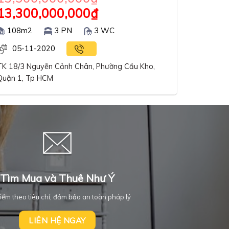
13,300,000,000
₫
108m2
3 PN
3 WC
05-11-2020
TK 18/3 Nguyễn Cảnh Chân, Phường Cầu Kho,
Quận 1, Tp HCM
Tìm Mua và Thuê Như Ý
iếm theo tiêu chí, đảm bảo an toàn pháp lý
LIÊN HỆ NGAY