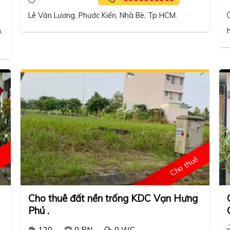
Lê Văn Lương, Phước Kiển, Nhà Bè, Tp HCM.
,
Cho thuê
Cho thuê đất nền trống KDC Vạn Hưng
Phú .
120
0 PN
0 WC