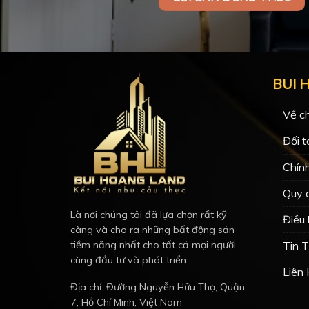
BUI 
Về ch
Đối t
Chín
Quy 
Là nơi chúng tôi đã lựa chọn rất kỹ
Điều
càng và cho ra những bất động sản
Tin 
tiềm năng nhất cho tất cả mọi người
cùng đầu tư và phát triển.
Liên
Địa chỉ: Đường Nguyễn Hữu Thọ, Quận
7, Hồ Chí Minh, Việt Nam