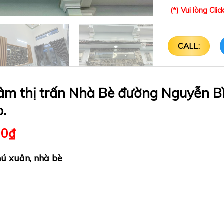
(*) Vui lòng Cl
CALL:
âm thị trấn Nhà Bè đường Nguyễn B
p.
00
₫
hú xuân, nhà bè