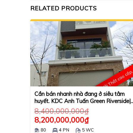
RELATED PRODUCTS
Nội Thất cao cấp
Cần bán nhanh nhà đang ở siêu tâm
huyết. KDC Anh Tuấn Green Riverside|
𝑯𝒖𝒚̀𝒏𝒉 𝑻𝒂̂́𝒏 𝑷𝒉𝒂́𝒕,
8,400,000,000
₫
8,200,000,000
₫
80
4 PN
5 WC