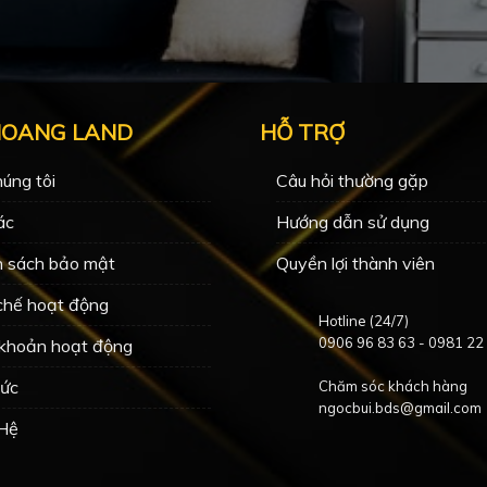
HOANG LAND
HỖ TRỢ
úng tôi
Câu hỏi thường gặp
ác
Hướng dẫn sử dụng
h sách bảo mật
Quyền lợi thành viên
chế hoạt động
Hotline (24/7)
0906 96 83 63
-
0981 22
 khoản hoạt động
Tức
Chăm sóc khách hàng
ngocbui.bds@gmail.com
 Hệ