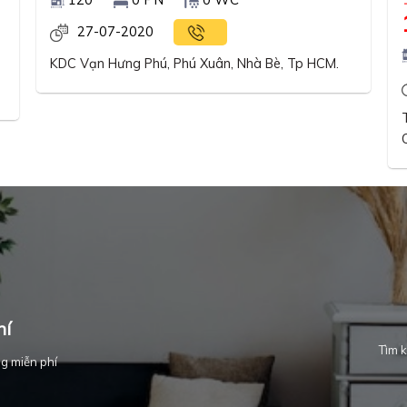
27-07-2020
KDC Vạn Hưng Phú, Phú Xuân, Nhà Bè, Tp HCM.
hí
Tìm k
g miễn phí