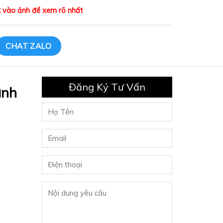
ick vào ảnh để xem rõ nhất
CHAT ZALO
Đăng Ký Tư Vấn
ình