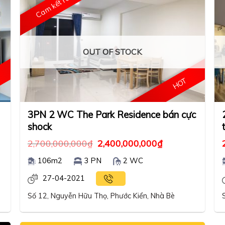
Cam kết rẻ
OUT OF STOCK
p
HOT
3PN 2 WC The Park Residence bán cực
shock
2,700,000,000
₫
2,400,000,000
₫
106m2
3 PN
2 WC
27-04-2021
Số 12, Nguyễn Hữu Thọ, Phước Kiển, Nhà Bè