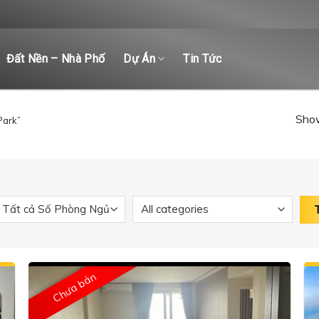
Đất Nền – Nhà Phố
Dự Án
Tin Tức
Show
Park”
Chưa bán