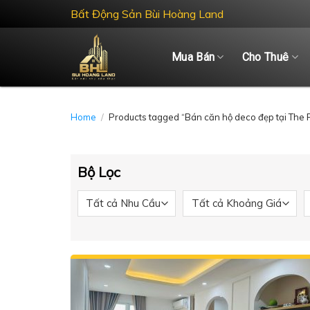
Skip
Bất Động Sản Bùi Hoàng Land
to
content
Mua Bán
Cho Thuê
Home
/
Products tagged “Bán căn hộ deco đẹp tại The 
Bộ Lọc