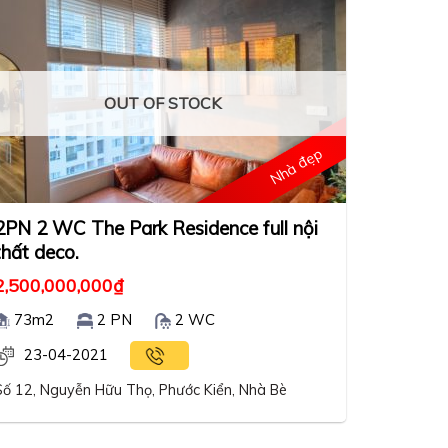
OUT OF STOCK
Nhà đẹp
2PN 2 WC The Park Residence full nội
thất deco.
2,500,000,000
₫
73m2
2 PN
2 WC
23-04-2021
Số 12, Nguyễn Hữu Thọ, Phước Kiển, Nhà Bè