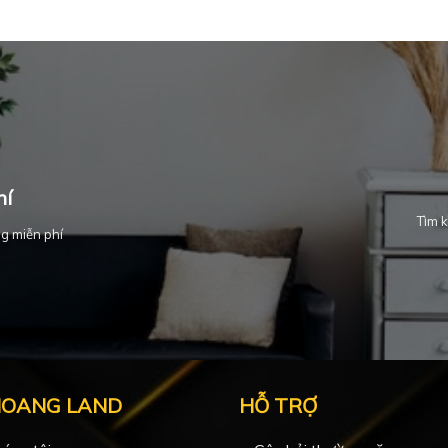
hí
Tìm k
g miễn phí
HOANG LAND
HỖ TRỢ