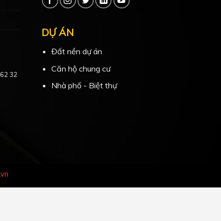
DỰ ÁN
Đất nền dự án
Căn hộ chung cư
 62 32
Nhà phố - Biệt thự
.vn