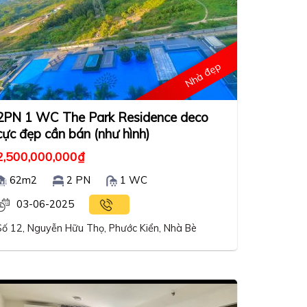
Nhà đẹp
2PN 1 WC The Park Residence deco
cực đẹp cần bán (như hình)
2,500,000,000
₫
62m2
2 PN
1 WC
03-06-2025
Số 12, Nguyễn Hữu Thọ, Phước Kiển, Nhà Bè