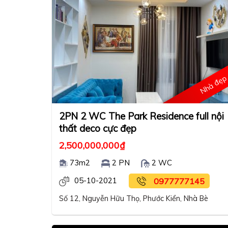
Nhà đẹ
2PN 2 WC The Park Residence full nội
thất deco cực đẹp
2,500,000,000
₫
73m2
2 PN
2 WC
05-10-2021
0977777145
Số 12, Nguyễn Hữu Thọ, Phước Kiển, Nhà Bè