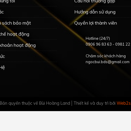
úng tôi
Câu hỏi thường gặp
ác
Hướng dẫn sử dụng
h sách bảo mật
Quyền lợi thành viên
chế hoạt động
Hotline (24/7)
0906 96 83 63
-
0981 22
 khoản hoạt động
Tức
Chăm sóc khách hàng
ngocbui.bds@gmail.com
 Hệ
Bản quyền thuộc về Bùi Hoàng Land
Thiết kế và duy trì bởi
Web2s