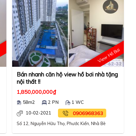
View Hồ Bơi
p
Bán nhanh căn hộ view hồ bơi nhà tặng
nội thất !!
1,850,000,000
₫
58m2
2 PN
1 WC
10-02-2021
0906968363
Số 12, Nguyễn Hữu Thọ, Phước Kiển, Nhà Bè