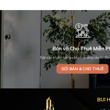
Bán và Cho Thuê Miễn P
Tiếp cận khách hàng sẵn có, quảng cáo tin đăn
GỬI BÁN & CHO THUÊ
BUI 