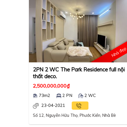
Nhà đẹ
2PN 2 WC The Park Residence full nội
thất deco.
2,500,000,000
₫
73m2
2 PN
2 WC
23-04-2021
Số 12, Nguyễn Hữu Thọ, Phước Kiển, Nhà Bè