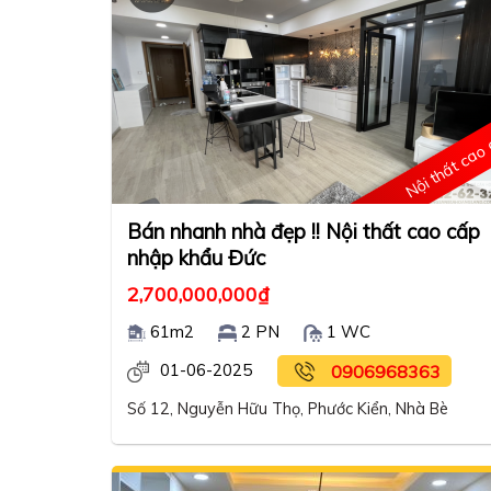
Nội thất cao
Bán nhanh nhà đẹp !! Nội thất cao cấp
nhập khẩu Đức
2,700,000,000
₫
61m2
2 PN
1 WC
01-06-2025
0906968363
Số 12, Nguyễn Hữu Thọ, Phước Kiển, Nhà Bè