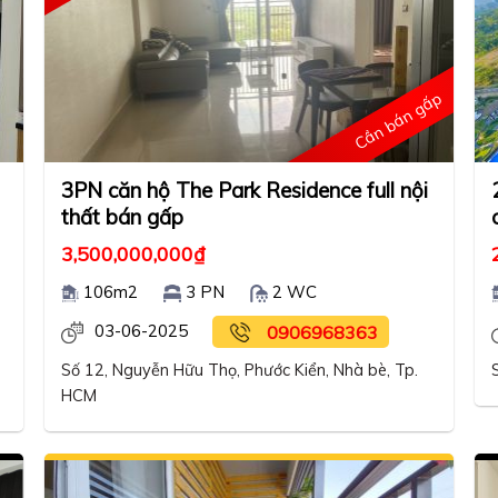
Cần bán gấp
3PN căn hộ The Park Residence full nội
thất bán gấp
3,500,000,000
₫
106m2
3 PN
2 WC
03-06-2025
0906968363
Số 12, Nguyễn Hữu Thọ, Phước Kiển, Nhà bè, Tp.
HCM