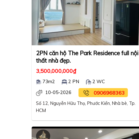
2PN căn hộ The Park Residence full nội
thất nhà đẹp.
3,500,000,000
₫
73m2
2 PN
2 WC
10-05-2026
0906968363
Số 12, Nguyễn Hữu Thọ, Phước Kiển, Nhà bè, Tp.
HCM