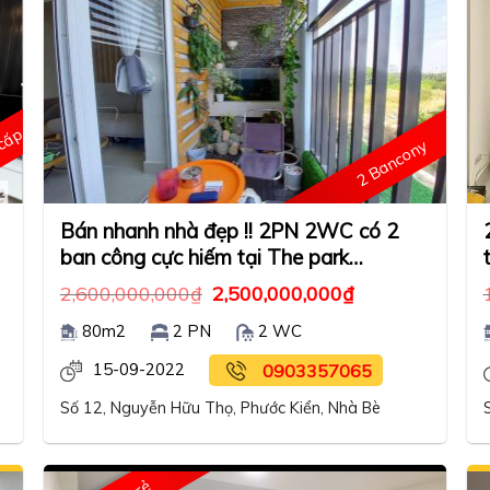
 cấp
2 Bancony
Bán nhanh nhà đẹp !! 2PN 2WC có 2
ban công cực hiếm tại The park
residence
2,600,000,000
₫
2,500,000,000
₫
80m2
2 PN
2 WC
15-09-2022
0903357065
Số 12, Nguyễn Hữu Thọ, Phước Kiển, Nhà Bè